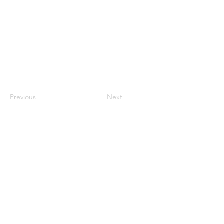
Previous
Next
きものイング
お知らせ
TEL：06-7708-2942
会社概要
営業時間 10:00 ～
19:00（不定休）
着付け教室
〒530-0041